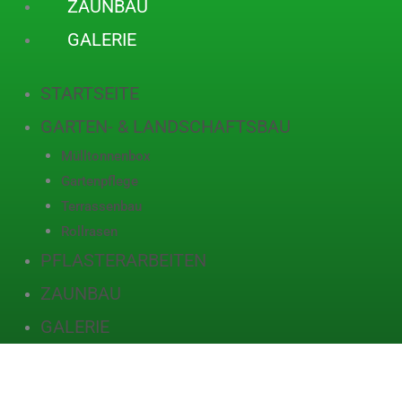
ZAUNBAU
GALERIE
STARTSEITE
GARTEN- & LANDSCHAFTSBAU
Mülltonnenbox
Gartenpflege
Terrassenbau
Rollrasen
PFLASTERARBEITEN
ZAUNBAU
GALERIE