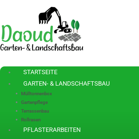
Zum
Inhalt
springen
STARTSEITE
GARTEN- & LANDSCHAFTSBAU
Mülltonnenbox
Gartenpflege
Terrassenbau
Rollrasen
PFLASTERARBEITEN