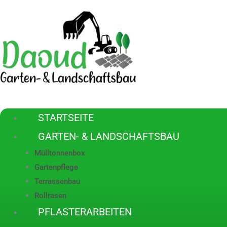
Zum
Inhalt
springen
STARTSEITE
GARTEN- & LANDSCHAFTSBAU
Mülltonnenbox
Gartenpflege
Terrassenbau
Rollrasen
PFLASTERARBEITEN