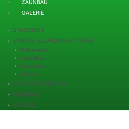
ZAUNBAU
GALERIE
STARTSEITE
GARTEN- & LANDSCHAFTSBAU
Mülltonnenbox
Gartenpflege
Terrassenbau
Rollrasen
PFLASTERARBEITEN
ZAUNBAU
GALERIE